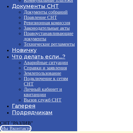
Коммунальные платежи
Документы СНТ
Документы собраний
Правление СНТ
Ревизионная комиссия
Законодательные акты
Правоустанавливающие
документы
Технические регламенты
Новичку
Что делать если...?
Аварийные ситуации
Справки и заявления
Землепользование
Подключение к сетям
СНТ
Личный кабинет и
квитанции
Вызов служб СНТ
Галерея
Подрядчикам
СНТ "РАЗЛИВ"
Мы Вконтакте